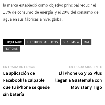
la marca estableció como objetivo principal reducir el
15% de consumo de energía y el 20% del consumo de
agua en sus fábricas a nivel global.
ETIQUETADO
ELECTRODOMÉSTICOS
GUATEMALA
MAX
NOTICIAS
Navegación
Entrada
E
ENTRADA ANTERIOR
ENTRADA SIGUIENTE
anterior:
s
La aplicación de
El iPhone 6S y 6S Plus
de
Facebook la culpable
llegan a Guatemala con
entradas
que tu iPhone se quede
Movistar y Tigo
sin batería