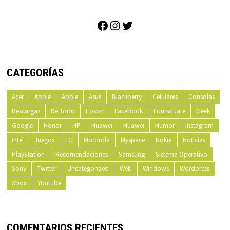
Facebook
Instagram
Twitter
CATEGORÍAS
Acer
Apple
Apple
Asus
Blackberry
Celulares
Consolas
Descargas
De Todo
Epson
Facebook
Foursquare
Geek
Google
Honor
HP
Huawei
Huawei
Humor
Instagram
Intel
Juegos
LG
Motorola
Myspace
Nokia
Noticias
PlayStation
Recomendaciones
Samsung
Sistema Operativo
Sony
Twitter
Uncategorized
Web
Windows
Wordpress
Xbox
Youtube
COMENTARIOS RECIENTES