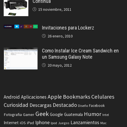
Continua
15 noviembre, 2011
Invitaciones para Lockerz
26 enero, 2010
Como Instalar Ice Cream Sandwich en
un Samsung Galaxy Note
20 mayo, 2012
Celulares
Apple
Bookmarks
Android
Aplicaciones
Curiosidad
Destacado
Descargas
Facebook
Diseño
Geek
Humor
Fotografia
Google
Guatemala
Gamer
Intel
Iphone
Lanzamientos
Internet
iOS
iPad
Ipod
Juegos
Mac