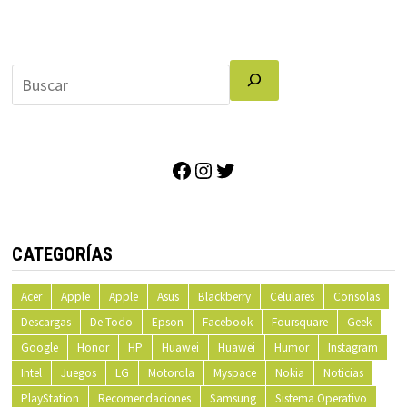
Facebook
Instagram
Twitter
CATEGORÍAS
Acer
Apple
Apple
Asus
Blackberry
Celulares
Consolas
Descargas
De Todo
Epson
Facebook
Foursquare
Geek
Google
Honor
HP
Huawei
Huawei
Humor
Instagram
Intel
Juegos
LG
Motorola
Myspace
Nokia
Noticias
PlayStation
Recomendaciones
Samsung
Sistema Operativo