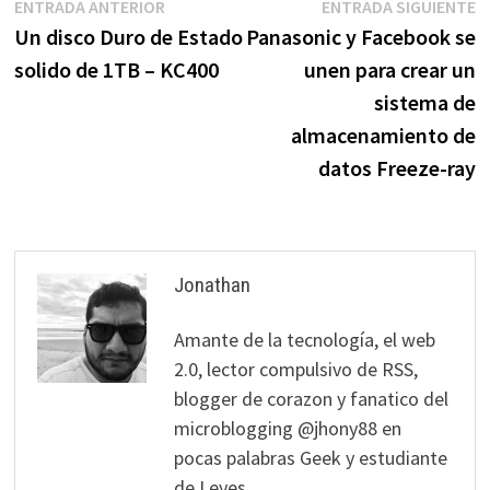
Navegación
Entrada
E
ENTRADA ANTERIOR
ENTRADA SIGUIENTE
anterior:
s
Un disco Duro de Estado
Panasonic y Facebook se
de
solido de 1TB – KC400
unen para crear un
entradas
sistema de
almacenamiento de
datos Freeze-ray
Jonathan
Amante de la tecnología, el web
2.0, lector compulsivo de RSS,
blogger de corazon y fanatico del
microblogging @jhony88 en
pocas palabras Geek y estudiante
de Leyes