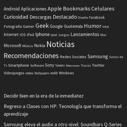
Celulares
Apple
Bookmarks
Android
Aplicaciones
Curiosidad
Destacado
Descargas
Facebook
Diseño
Geek
Humor
Fotografia
Google
Guatemala
Gamer
Intel
Iphone
Lanzamientos
Internet
iOS
iPad
Ipod
Juegos
Mac
Noticias
Microsoft
Nokia
Música
Recomendaciones
Samsung
Redes Sociales
Series de
Sony
Smartphone
Twitter
Software
Tv
Tablets
Trucos
Televisores
Videojuegos
web
Windows
videos
Wallpapers
Decidir bien en la era de la inmediatez
Regreso a Clases con HP: Tecnología que transforma el
aprendizaje
Samsung eleva el audio a otro nivel: Soundbars Q-Series