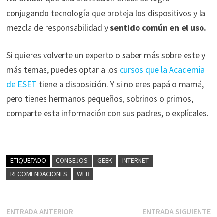
conjugando tecnología que proteja los dispositivos y la
mezcla de responsabilidad y
sentido común en el uso.
Si quieres volverte un experto o saber más sobre este y
más temas, puedes optar a los
cursos que la Academia
de ESET
tiene a disposición. Y si no eres papá o mamá,
pero tienes hermanos pequeños, sobrinos o primos,
comparte esta información con sus padres, o explícales.
ETIQUETADO
CONSEJOS
GEEK
INTERNET
RECOMENDACIONES
WEB
Navegación
Entrada
E
ENTRADA ANTERIOR
ENTRADA SIGUIENTE