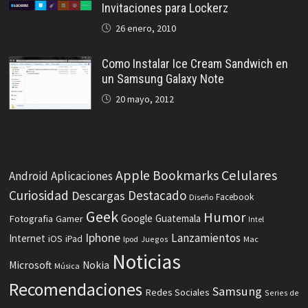
Invitaciones para Lockerz
26 enero, 2010
Como Instalar Ice Cream Sandwich en
un Samsung Galaxy Note
20 mayo, 2012
Celulares
Apple
Bookmarks
Android
Aplicaciones
Curiosidad
Destacado
Descargas
Facebook
Diseño
Geek
Humor
Fotografia
Google
Guatemala
Gamer
Intel
Iphone
Lanzamientos
Internet
iOS
iPad
Ipod
Juegos
Mac
Noticias
Microsoft
Nokia
Música
Recomendaciones
Samsung
Redes Sociales
Series de