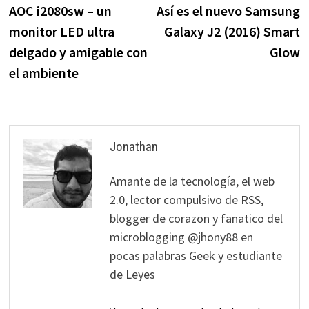
anterior:
s
AOC i2080sw – un
Así es el nuevo Samsung
de
monitor LED ultra
Galaxy J2 (2016) Smart
entradas
delgado y amigable con
Glow
el ambiente
Jonathan
Amante de la tecnología, el web
2.0, lector compulsivo de RSS,
blogger de corazon y fanatico del
microblogging @jhony88 en
pocas palabras Geek y estudiante
de Leyes