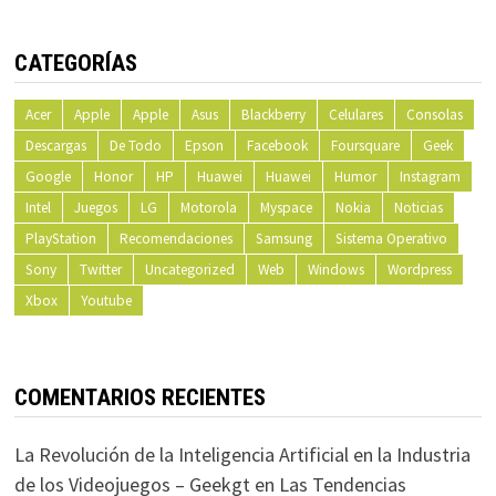
CATEGORÍAS
Acer
Apple
Apple
Asus
Blackberry
Celulares
Consolas
Descargas
De Todo
Epson
Facebook
Foursquare
Geek
Google
Honor
HP
Huawei
Huawei
Humor
Instagram
Intel
Juegos
LG
Motorola
Myspace
Nokia
Noticias
PlayStation
Recomendaciones
Samsung
Sistema Operativo
Sony
Twitter
Uncategorized
Web
Windows
Wordpress
Xbox
Youtube
COMENTARIOS RECIENTES
La Revolución de la Inteligencia Artificial en la Industria
de los Videojuegos – Geekgt
en
Las Tendencias