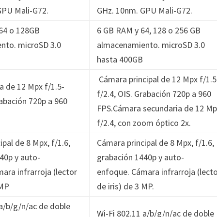
GPU Mali-G72.
GHz. 10nm. GPU Mali-G72.
64 o 128GB
6 GB RAM y 64, 128 o 256 GB
nto. microSD 3.0
almacenamiento. microSD 3.0
hasta 400GB
Cámara principal de 12 Mpx f/1.5
 de 12 Mpx f/1.5-
f/2.4, OIS. Grabación 720p a 960
rabación 720p a 960
FPS.
Cámara secundaria de 12 Mp
f/2.4, con zoom óptico 2x.
pal de 8 Mpx, f/1.6,
Cámara principal de 8 Mpx, f/1.6,
40p y auto-
grabación 1440p y auto-
ara infrarroja (lector
enfoque. Cámara infrarroja (lect
 MP
de iris) de 3 MP.
 a/b/g/n/ac de doble
Wi-Fi 802.11 a/b/g/n/ac de doble