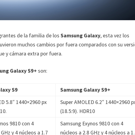
grantes de la familia de los
Samsung Galaxy
, esta vez los
 tuvieron muchos cambios por fuera comparados con su vers
que y cámara extra por fuera.
ung Galaxy S9+
son:
laxy S9
Samsung Galaxy S9+
D 5.8″ 1440×2960 px
Super AMOLED 6.2″ 1440×2960 p
R10.
(18.5:9). HDR10
nos 9810 con 4
Samsung Exynos 9810 con 4
 GHz y 4 núcleos a 1.7
núcleos a 2.8 GHz y 4 núcleos a 1