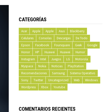
CATEGORÍAS
Acer
Apple
Apple
Asus
Blackberry
Celulares
Consolas
Descargas
De Todo
Epson
Facebook
Foursquare
Geek
Google
Honor
HP
Huawei
Huawei
Humor
Instagram
Intel
Juegos
LG
Motorola
Myspace
Nokia
Noticias
PlayStation
Recomendaciones
Samsung
Sistema Operativo
Sony
Twitter
Uncategorized
Web
Windows
Wordpress
Xbox
Youtube
COMENTARIOS RECIENTES