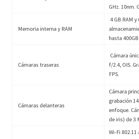
GHz. 10nm. 
4 GB RAM y 
Memoria interna y RAM
almacenamie
hasta 400GB
Cámara única
Cámaras traseras
f/2.4, OIS. G
FPS.
Cámara princi
grabación 14
Cámaras delanteras
enfoque.
Cám
de iris) de 3
Wi-Fi 802.11