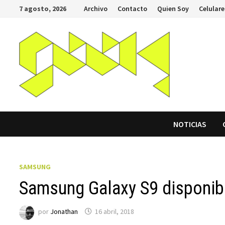
Saltar
7 agosto, 2026
Archivo
Contacto
Quien Soy
Celulare
al
contenido
NOTICIAS
SAMSUNG
Samsung Galaxy S9 disponib
por
Jonathan
16 abril, 2018