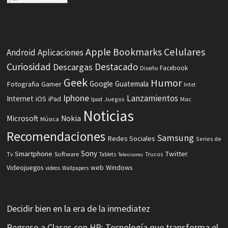
Celulares
Apple
Bookmarks
Android
Aplicaciones
Curiosidad
Destacado
Descargas
Facebook
Diseño
Geek
Humor
Fotografia
Google
Guatemala
Gamer
Intel
Iphone
Lanzamientos
Internet
iOS
iPad
Ipod
Juegos
Mac
Noticias
Microsoft
Nokia
Música
Recomendaciones
Samsung
Redes Sociales
Series de
Sony
Smartphone
Twitter
Software
Tv
Tablets
Trucos
Televisores
Videojuegos
web
Windows
videos
Wallpapers
Decidir bien en la era de la inmediatez
Regreso a Clases con HP: Tecnología que transforma el