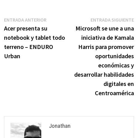
Navegación
Entrada
E
ENTRADA ANTERIOR
ENTRADA SIGUIENTE
anterior:
s
Acer presenta su
Microsoft se une a una
de
notebook y tablet todo
iniciativa de Kamala
entradas
terreno – ENDURO
Harris para promover
Urban
oportunidades
económicas y
desarrollar habilidades
digitales en
Centroamérica
Jonathan