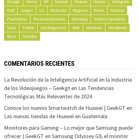
Google
Honor
HP
Huawei
Huawei
Humor
Instagram
Intel
Juegos
LG
Motorola
Myspace
Nokia
Noticias
PlayStation
Recomendaciones
Samsung
Sistema Operativo
Sony
Twitter
Uncategorized
Web
Windows
Wordpress
Xbox
Youtube
COMENTARIOS RECIENTES
La Revolución de la Inteligencia Artificial en la Industria
de los Videojuegos – Geekgt
en
Las Tendencias
Tecnológicas Más Relevantes de 2024
Conoce los nuevos Smartwatch de Huawei | GeekGT
en
Las nuevas tiendas de Huawei en Guatemala
Monitores para Gaming – Lo mejor que Samsung puede
ofrecer | GeekGT
en
Samsung Odyssey G9, el monitor