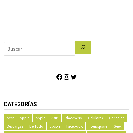
Facebook
Instagram
Twitter
CATEGORÍAS
Acer
Apple
Apple
Asus
Blackberry
Celulares
Consolas
Descargas
De Todo
Epson
Facebook
Foursquare
Geek