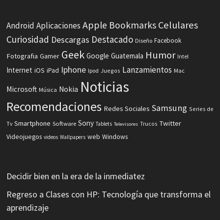
Celulares
Apple
Bookmarks
Android
Aplicaciones
Curiosidad
Destacado
Descargas
Facebook
Diseño
Geek
Humor
Fotografia
Google
Guatemala
Gamer
Intel
Iphone
Lanzamientos
Internet
iOS
iPad
Ipod
Juegos
Mac
Noticias
Microsoft
Nokia
Música
Recomendaciones
Samsung
Redes Sociales
Series de
Sony
Smartphone
Twitter
Software
Tv
Tablets
Trucos
Televisores
Videojuegos
web
Windows
videos
Wallpapers
Decidir bien en la era de la inmediatez
Regreso a Clases con HP: Tecnología que transforma el
aprendizaje