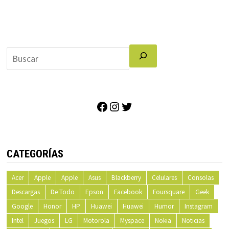
Facebook
Instagram
Twitter
CATEGORÍAS
Acer
Apple
Apple
Asus
Blackberry
Celulares
Consolas
Descargas
De Todo
Epson
Facebook
Foursquare
Geek
Google
Honor
HP
Huawei
Huawei
Humor
Instagram
Intel
Juegos
LG
Motorola
Myspace
Nokia
Noticias