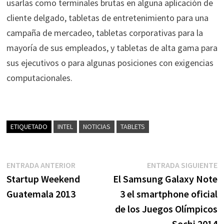
usarlas como terminales brutas en alguna aplicación de
cliente delgado, tabletas de entretenimiento para una
campaña de mercadeo, tabletas corporativas para la
mayoría de sus empleados, y tabletas de alta gama para
sus ejecutivos o para algunas posiciones con exigencias
computacionales.
ETIQUETADO
INTEL
NOTICIAS
TABLETS
Navegación
Entrada
E
ENTRADA ANTERIOR
ENTRADA SIGUIENTE
anterior:
s
Startup Weekend
El Samsung Galaxy Note
de
Guatemala 2013
3 el smartphone oficial
entradas
de los Juegos Olímpicos
Sochi 2014