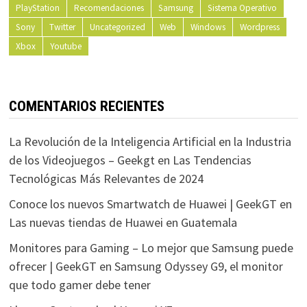
PlayStation
Recomendaciones
Samsung
Sistema Operativo
Sony
Twitter
Uncategorized
Web
Windows
Wordpress
Xbox
Youtube
COMENTARIOS RECIENTES
La Revolución de la Inteligencia Artificial en la Industria
de los Videojuegos – Geekgt
en
Las Tendencias
Tecnológicas Más Relevantes de 2024
Conoce los nuevos Smartwatch de Huawei | GeekGT
en
Las nuevas tiendas de Huawei en Guatemala
Monitores para Gaming – Lo mejor que Samsung puede
ofrecer | GeekGT
en
Samsung Odyssey G9, el monitor
que todo gamer debe tener