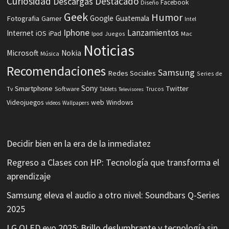
Curiosidad
Destacado
Descargas
Facebook
Diseño
Geek
Humor
Fotografia
Google
Guatemala
Gamer
Intel
Iphone
Lanzamientos
Internet
iOS
iPad
Ipod
Juegos
Mac
Noticias
Microsoft
Nokia
Música
Recomendaciones
Samsung
Redes Sociales
Series de
Sony
Smartphone
Twitter
Software
Tv
Tablets
Trucos
Televisores
Videojuegos
web
Windows
videos
Wallpapers
Decidir bien en la era de la inmediatez
Regreso a Clases con HP: Tecnología que transforma el
aprendizaje
Samsung eleva el audio a otro nivel: Soundbars Q-Series
2025
LG OLED evo 2025: Brillo deslumbrante y tecnología sin