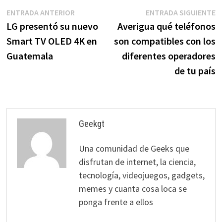
Navegación
Entrada
E
ENTRADA ANTERIOR
ENTRADA SIGUIENTE
anterior:
s
LG presentó su nuevo
Averigua qué teléfonos
de
Smart TV OLED 4K en
son compatibles con los
entradas
Guatemala
diferentes operadores
de tu país
Geekgt
Una comunidad de Geeks que
disfrutan de internet, la ciencia,
tecnología, videojuegos, gadgets,
memes y cuanta cosa loca se
ponga frente a ellos