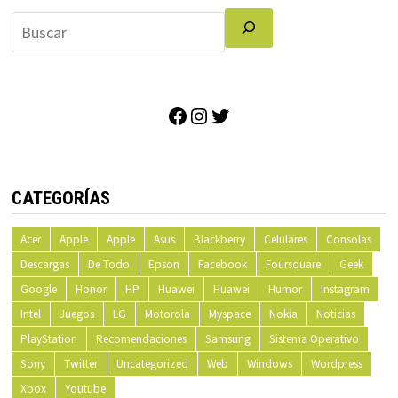
Facebook
Instagram
Twitter
CATEGORÍAS
Acer
Apple
Apple
Asus
Blackberry
Celulares
Consolas
Descargas
De Todo
Epson
Facebook
Foursquare
Geek
Google
Honor
HP
Huawei
Huawei
Humor
Instagram
Intel
Juegos
LG
Motorola
Myspace
Nokia
Noticias
PlayStation
Recomendaciones
Samsung
Sistema Operativo
Sony
Twitter
Uncategorized
Web
Windows
Wordpress
Xbox
Youtube